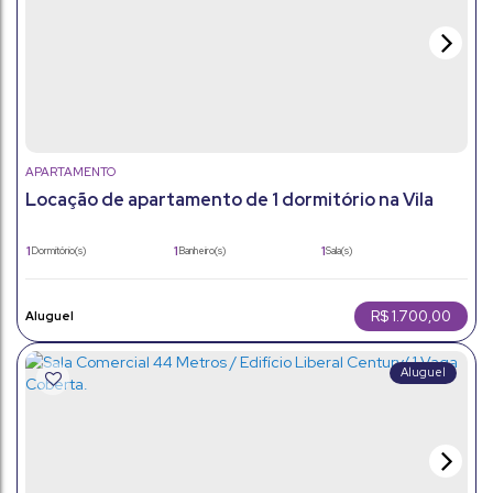
APARTAMENTO
Locação de apartamento de 1 dormitório na Vila
Vianelo - Jundiaí/SP
1
1
1
Dormitório(s)
Banheiro(s)
Sala(s)
1
50m²
Vaga(s)
Útil:
R$
1.700,00