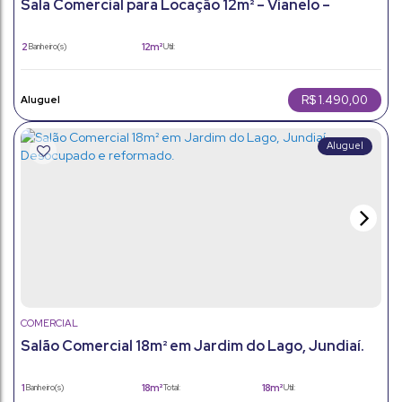
Sala Comercial para Locação 12m² – Vianelo –
Jundiaí/SP.
2
12m²
Banheiro(s)
Útil:
R$
1.490,00
COMERCIAL
Salão Comercial 18m² em Jardim do Lago, Jundiaí.
Desocupado e reformado.
1
18m²
18m²
Banheiro(s)
Total:
Útil: