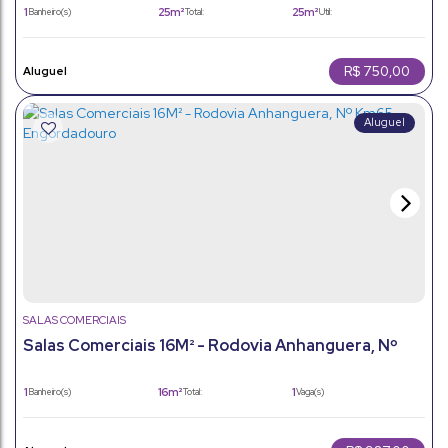
1
25m²
25m²
Banheiro(s)
Total:
Útil:
R$
750,00
SALAS COMERCIAIS
Salas Comerciais 16M² - Rodovia Anhanguera, Nº
Km65 - Engordadouro
1
16m²
1
Banheiro(s)
Total:
Vaga(s)
16m²
Útil: