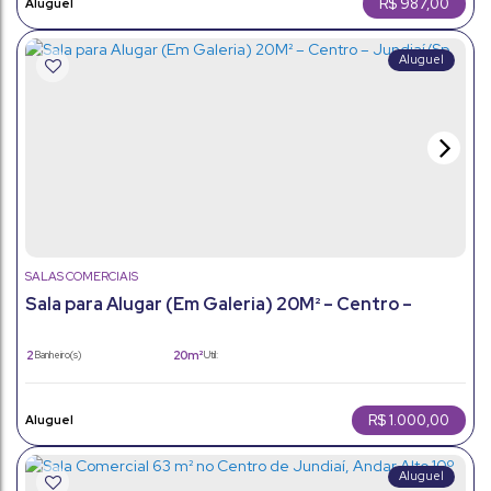
R$
987,00
SALAS COMERCIAIS
Sala para Alugar (Em Galeria) 20M² – Centro –
Jundiaí/Sp
2
20m²
Banheiro(s)
Útil:
R$
1.000,00