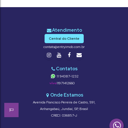
Central do Cliente
contato@entryimob.com.br
11 94387-1232
11971412660
Avenida Francisco Pereira de Castro
,
591
,
Anhangabaú
,
Jundiaí
,
SP
,
Brasil
CRECI: 036857-J