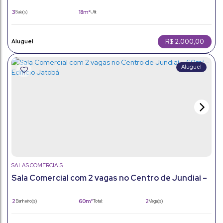
Ar Condicionado
3
18m²
Sala(s)
Útil:
R$
2.000,00
SALAS COMERCIAIS
Sala Comercial com 2 vagas no Centro de Jundiaí –
60m² – Edifício Jatobá
2
60m²
2
Banheiro(s)
Total:
Vaga(s)
60m²
Útil: