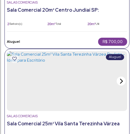
SALAS COMERCIAIS
Sala Comercial 20m² Centro Jundiaí SP:
Oportunidade para seu negócio!
2
20m²
20m²
Banheiro(s)
Total:
Útil:
R$
700,00
SALAS COMERCIAIS
Sala Comercial 25m² Vila Santa Terezinha Várzea
Paulista - Ideal para Escritório