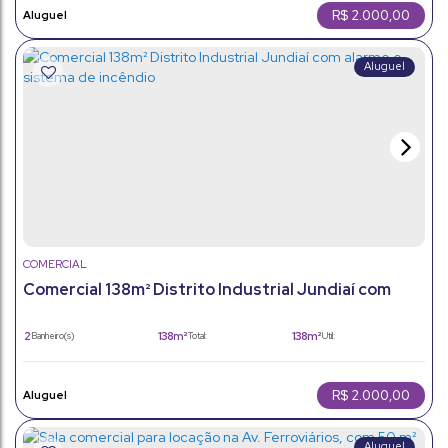
R$
2.000,00
COMERCIAL
Comercial 138m² Distrito Industrial Jundiaí com
alarme e sistema de incêndio
2
138m²
138m²
Banheiro(s)
Total:
Útil:
R$
2.000,00