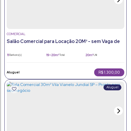
COMERCIAL
Salão Comercial para Locação 20M² - sem Vaga de
Garagem - Centro - Jundiaí/Sp
11
19 ~ 20m²
20m²
Banheiro(s)
Total:
Útil:
R$
1.300,00