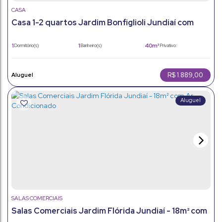
CASA
Casa 1-2 quartos Jardim Bonfiglioli Jundiaí com
quintal e sol da manhã
1
1
40m²
Dormitório(s)
Banheiro(s)
Privativo:
40m²
40m²
Total:
Útil:
R$
1.889,00
SALAS COMERCIAIS
Salas Comerciais Jardim Flórida Jundiaí - 18m² com