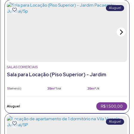
SALAS COMERCIAIS
Sala para Locação (Piso Superior) - Jardim
Pacaembu - Jundiaí/Sp
1
39m²
39m²
Banheiro(s)
Total:
Útil:
R$
1.500,00