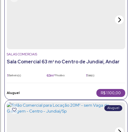
SALAS COMERCIAIS
Sala Comercial 63 m² no Centro de Jundiaí, Andar
Alto 10º
1
63m²
1
Banheiro(s)
Privativo:
Sala(s)
63m²
63m²
5m²
Total:
Útil:
Terreno:
R$
1.100,00