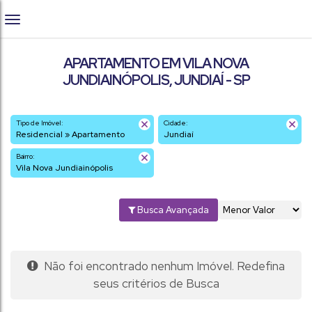
APARTAMENTO EM VILA NOVA
JUNDIAINÓPOLIS, JUNDIAÍ - SP
Tipo de Imóvel:
Cidade:
Residencial » Apartamento
Jundiaí
Bairro:
Vila Nova Jundiainópolis
Busca Avançada
Não foi encontrado nenhum Imóvel. Redefina
seus critérios de Busca