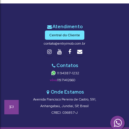
Central do Cliente
contato@entryimob.com.br
11 94387-1232
11971412660
Avenida Francisco Pereira de Castro
,
591
,
Anhangabaú
,
Jundiaí
,
SP
,
Brasil
CRECI: 036857-J