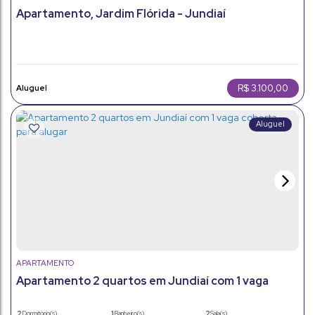
Apartamento, Jardim Flórida - Jundiaí
R$
3.100,00
APARTAMENTO
Apartamento 2 quartos em Jundiaí com 1 vaga
coberta para alugar
2
1
2
Dormitório(s)
Banheiro(s)
Sala(s)