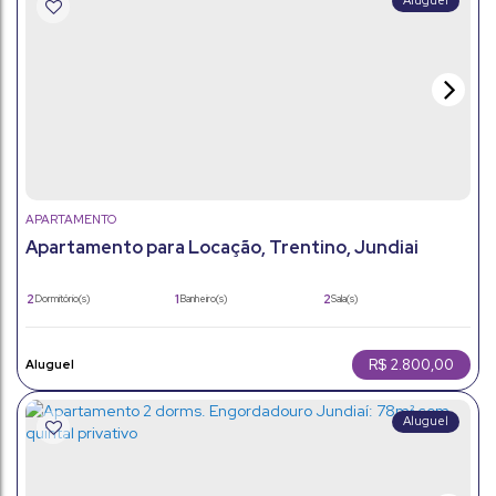
APARTAMENTO
Apartamento para Locação, Trentino, Jundiai
2
1
2
Dormitório(s)
Banheiro(s)
Sala(s)
1
50m²
Vaga(s)
Útil:
R$
2.800,00