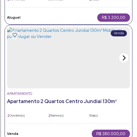
1
56m²
Vaga(s)
Útil:
R$
3.200,00
APARTAMENTO
Apartamento 2 Quartos Centro Jundiaí 130m²
Mobiliado para Alugar ou Vender
2
2
1
Dormitório(s)
Banheiro(s)
Sala(s)
130m²
130m²
Total:
Útil:
R$
380.000,00