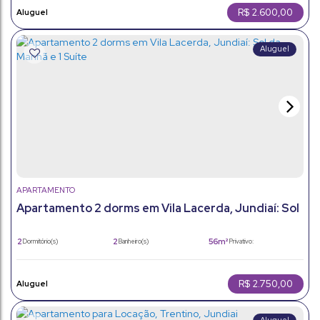
R$
2.600,00
APARTAMENTO
Apartamento 2 dorms em Vila Lacerda, Jundiaí: Sol
da Manhã e 1 Suíte
2
2
56m²
Dormitório(s)
Banheiro(s)
Privativo:
2
1
56m²
Sala(s)
Suíte(s)
Total:
1
56m²
Vaga(s)
Útil:
R$
2.750,00