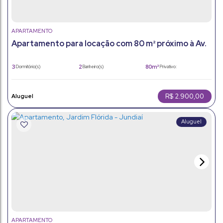
APARTAMENTO
Apartamento para locação com 80 m² próximo à Av.
dos Imigrantes, em Jundiaí/SP
3
2
80m²
Dormitório(s)
Banheiro(s)
Privativo:
2
1
80m²
Sala(s)
Suíte(s)
Total:
1
80m²
Vaga(s)
Útil:
R$
2.900,00
APARTAMENTO