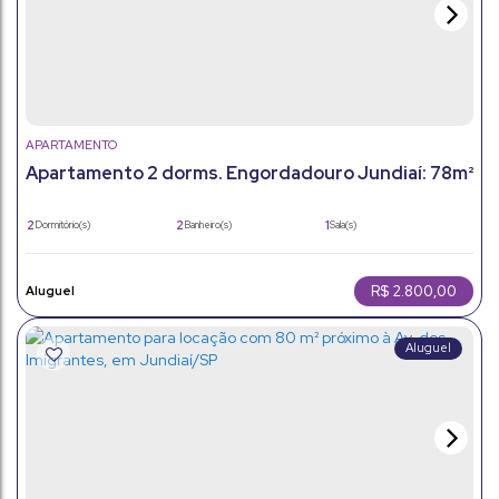
APARTAMENTO
Apartamento 2 dorms. Engordadouro Jundiaí: 78m²
com quintal privativo
2
2
1
Dormitório(s)
Banheiro(s)
Sala(s)
1
78m²
1
Suíte(s)
Total:
Vaga(s)
78m²
Útil:
R$
2.800,00