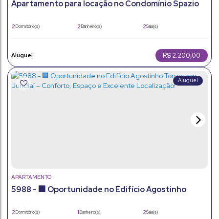
Apartamento para locação no Condomínio Spazio
Jardim Imperial - Vila Della Piazza - Jundiaí/SP
2
2
2
Dormitório(s)
Banheiro(s)
Sala(s)
1
1
54m²
Suíte(s)
Vaga(s)
Útil:
R$
2.200,00
APARTAMENTO
5988 - 🏢 Oportunidade no Edifício Agostinho
Torres em Jundiaí – Conforto, Espaço e Excelente
Localização!
2
1
2
Dormitório(s)
Banheiro(s)
Sala(s)