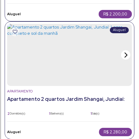
1
100m²
Vaga(s)
Útil:
R$
2.200,00
APARTAMENTO
Apartamento 2 quartos Jardim Shangai, Jundiaí:
Lazer completo e sol da manhã
2
1
1
Dormitório(s)
Banheiro(s)
Sala(s)
59m²
1
59m²
Total:
Vaga(s)
Útil:
R$
2.280,00