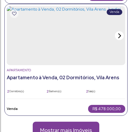
APARTAMENTO
Apartamento à Venda, 02 Dormitórios, Vila Arens
Jundiai
2
2
2
Dormitório(s)
Banheiro(s)
Sala(s)
1
1
78m²
Suíte(s)
Vaga(s)
Útil:
R$
478.000,00
Mostrar mais Imóveis