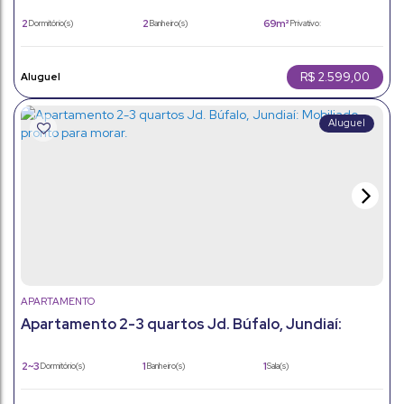
2 DORM. SENDO1 SUÍTE GARAGEM COBERTA
2
2
69m²
Dormitório(s)
Banheiro(s)
Privativo:
2
1
69m²
Sala(s)
Suíte(s)
Total:
1
69m²
Vaga(s)
Útil:
R$
2.599,00
APARTAMENTO
Apartamento 2-3 quartos Jd. Búfalo, Jundiaí:
Mobiliado, pronto para morar.
2 ~ 3
1
1
Dormitório(s)
Banheiro(s)
Sala(s)
48m²
1
48m²
Total:
Vaga(s)
Útil: