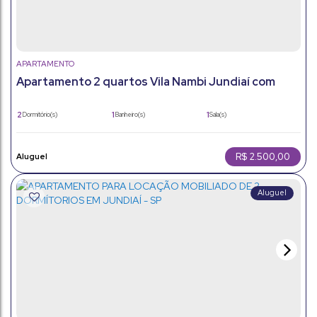
APARTAMENTO
Apartamento 2 quartos Vila Nambi Jundiaí com
Lazer Completo e Sol da Manhã
2
1
1
Dormitório(s)
Banheiro(s)
Sala(s)
50m²
1
50m²
Total:
Vaga(s)
Útil:
R$
2.500,00