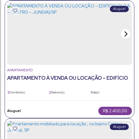
APARTAMENTO
APARTAMENTO À VENDA OU LOCAÇÃO – EDIFÍCIO
OLGA – CENTRO – JUNDIAÍ/SP
3
2
1
Dormitório(s)
Banheiro(s)
Sala(s)
93m²
1
93m²
Total:
Vaga(s)
Útil:
R$
2.400,00