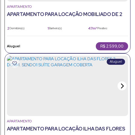
APARTAMENTO
APARTAMENTO PARA LOCAÇÃO MOBILIADO DE 2
DORMÍTORIOS EM JUNDIAÍ - SP
2
1
47m²
Dormitório(s)
Banheiro(s)
Privativo:
1
47m²
1
Sala(s)
Total:
Vaga(s)
47m²
Útil:
R$
2.599,00
APARTAMENTO
APARTAMENTO PARA LOCAÇÃO ILHA DAS FLORES