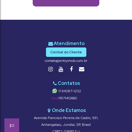
Central do Cliente
contato@entryimob.com.br
11 94387-1232
11971412660
Avenida Francisco Pereira de Castro
,
591
,
Anhangabaú
,
Jundiaí
,
SP
,
Brasil
CRECI: 036857-J