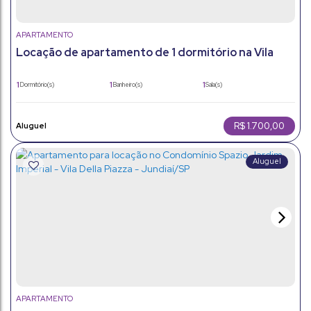
APARTAMENTO
Locação de apartamento de 1 dormitório na Vila
Vianelo - Jundiaí/SP
1
1
1
Dormitório(s)
Banheiro(s)
Sala(s)
1
50m²
Vaga(s)
Útil:
R$
1.700,00
APARTAMENTO