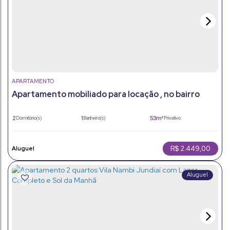
APARTAMENTO
Apartamento mobiliado para locação , no bairro
Colônia- Jundiaí, SP
2
1
53m²
Dormitório(s)
Banheiro(s)
Privativo:
1
53m²
1
Sala(s)
Total:
Vaga(s)
53m²
Útil:
R$
2.449,00