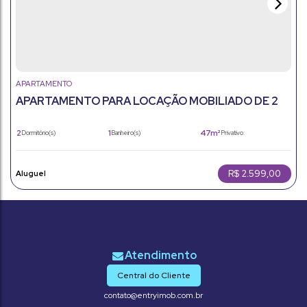
APARTAMENTO
APARTAMENTO PARA LOCAÇÃO MOBILIADO DE 2
DORMÍTORIOS EM JUNDIAÍ - SP
2
1
47m²
Dormitório(s)
Banheiro(s)
Privativo:
1
47m²
1
Sala(s)
Total:
Vaga(s)
47m²
Útil:
R$
2.599,00
Central do Cliente
contato@entryimob.com.br