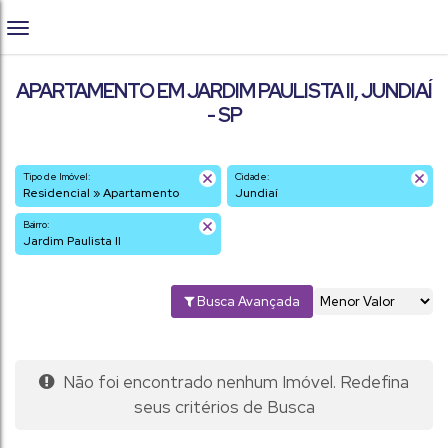
APARTAMENTO EM JARDIM PAULISTA II, JUNDIAÍ
- SP
Tipo de Imóvel:
Cidade:
Residencial » Apartamento
Jundiaí
Bairro:
Jardim Paulista II
Busca Avançada
Não foi encontrado nenhum Imóvel. Redefina
seus critérios de Busca