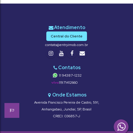
Central do Cliente
contato@entryimob.com.br
11 94387-1232
11971412660
Avenida Francisco Pereira de Castro
,
591
,
Anhangabaú
,
Jundiaí
,
SP
,
Brasil
CRECI: 036857-J