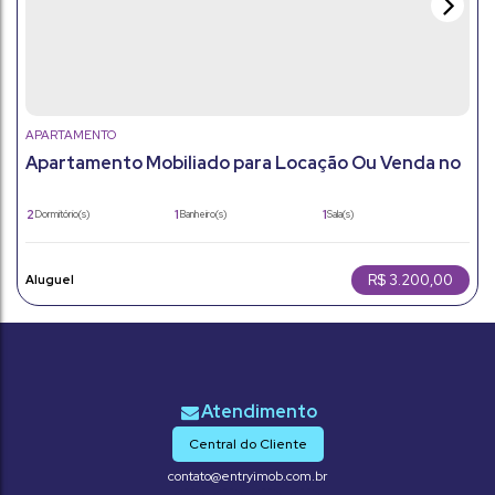
APARTAMENTO
Apartamento Mobiliado para Locação Ou Venda no
Jardim Ana Maria em Jundiai (Sp)
2
1
1
Dormitório(s)
Banheiro(s)
Sala(s)
56m²
1
56m²
Total:
Vaga(s)
Útil:
R$
3.200,00
Central do Cliente
contato@entryimob.com.br