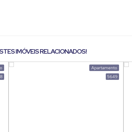
ESTES IMÓVEIS RELACIONADOS!
o
Apartamento
18
5649
artamento em Jundiaí!