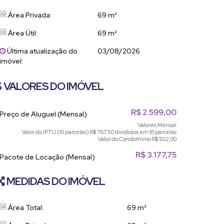
Área Privada:
69 m²
Área Útil:
69 m²
Última atualização do
03/08/2026
imóvel:
VALORES DO IMÓVEL
R$
2.599,00
Preço de Aluguel (Mensal)
Valores Mensal
Valor do IPTU (10 parcelas)
R$
767,50 divididos em 10 parcelas
Valor do Condominio
R$
502,00
R$
3.177,75
Pacote de Locação (Mensal)
MEDIDAS DO IMÓVEL
Área Total:
69 m²