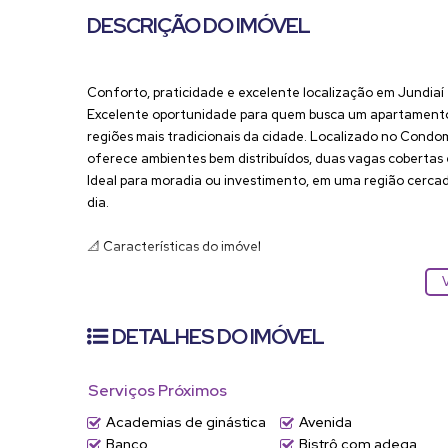
DESCRIÇÃO DO IMÓVEL
Conforto, praticidade e excelente localização em Jundiaí
Excelente oportunidade para quem busca um apartamento
regiões mais tradicionais da cidade. Localizado no Condomí
oferece ambientes bem distribuídos, duas vagas cobertas e 
Ideal para moradia ou investimento, em uma região cercada
dia.
📐
Características do imóvel
• 69 m² de área privativa
V
• 2 dormitórios, sendo 1 suíte
• Sala de estar e jantar integradas
DETALHES DO IMÓVEL
• Varanda
• Cozinha funcional com armários
• Lavanderia integrada
Serviços Próximos
• Banheiro social
Academias de ginástica
Avenida
• Banheiros com box blindex
Banco
Bistrô com adega
• 1 vaga de garagem coberta