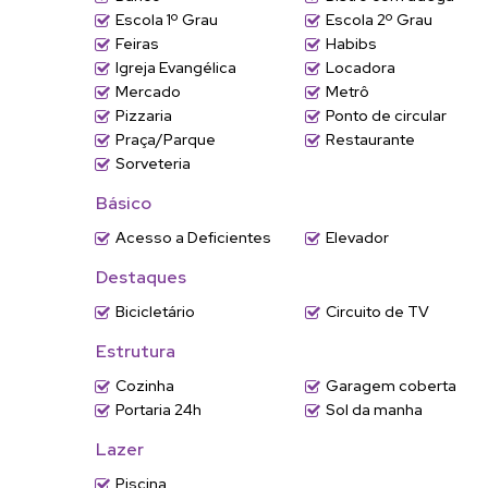
Escola 1º Grau
Escola 2º Grau
Feiras
Habibs
🌇
Diferenciais do apartamento
Igreja Evangélica
Locadora
✔ Planta funcional e bem distribuída
Mercado
Metrô
✔ Ambientes confortáveis e bem ventilados
Pizzaria
Ponto de circular
✔ Prédio com pintura nova
Praça/Parque
Restaurante
✔ Excelente opção para quem busca praticidade e confor
Sorveteria
🏢
Sobre o Condomínio Ilha das Flores I
Básico
• Condomínio tranquilo e organizado
• Elevador
Acesso a Deficientes
Elevador
• Água inclusa no valor do condomínio
Destaques
• Zeladoria em horário comercial
• Interfone
Bicicletário
Circuito de TV
• Portão eletrônico
Estrutura
• Sem área de lazer
Cozinha
Garagem coberta
💰📍
Localização — Vila Joana / Ponte São João | Jundiaí/
Portaria 24h
Sol da manha
Lazer
Região tradicional com predominância residencial e excele
Próximo a:
Piscina