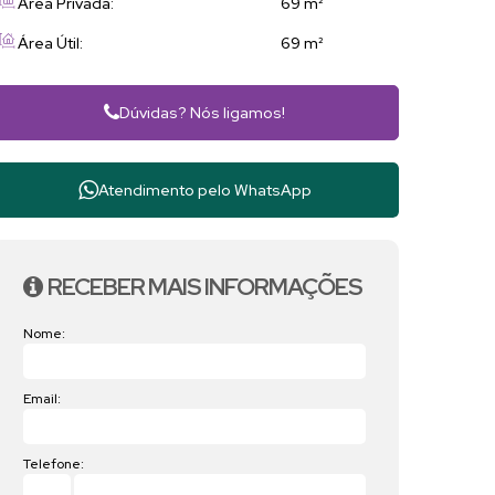
Área Privada:
69 m²
Área Útil:
69 m²
Dúvidas? Nós ligamos!
Atendimento pelo
WhatsApp
RECEBER MAIS INFORMAÇÕES
Nome:
Email:
Telefone: