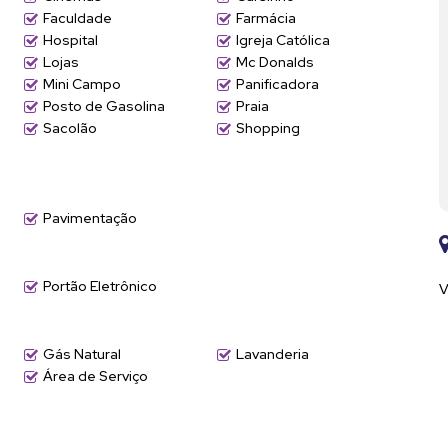
Faculdade
Farmácia
Hospital
Igreja Católica
Lojas
Mc Donalds
Mini Campo
Panificadora
Posto de Gasolina
Praia
Sacolão
Shopping
to
Pavimentação
Portão Eletrônico
V
Gás Natural
Lavanderia
SP
Área de Serviço
nte infraestrutura ao redor.