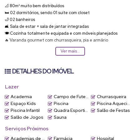
📐
80m² muito bem distribuídos
🛏️
02 dormitórios
, sendo
01 suíte com closet
🛁
02 banheiros
🛋️ Sala de estar + sala de jantar integradas
🍽️ Cozinha totalmente equipada e com móveis planejados
🔥
Varanda gourmet com churrasqueira, pia e armário
🚗 01
vaga coberta e fixa
Ver mais...
Condomínio com estrutura de lazer completa:
4 piscinas, incluindo
piscina aquecida com 3 raias,
Quadra de tênis
DETALHES DO IMÓVEL
de saibro, Campo com grama artificial, Espaços gourmet e
churrasqueiras, Salões de festas, SPA Center, Salão de beleza,
Lazer
Praça central com paisagismo impecável.
Academia
Campo de Futebol
Churrasqueira
📍 Jardim São Bento | Jundiaí/SP
Espaço Kids
Piscina
Piscina Aquecida
Piscina Infantil
Quadra Esportiva
Salão de Festas
📲 Agende sua visita e conheça um imóvel que une exclusividade,
Salão de Jogos
Sauna
conforto e qualidade de vida.
Serviços Próximos
Academias de ginástica
Farmácia
Hospital