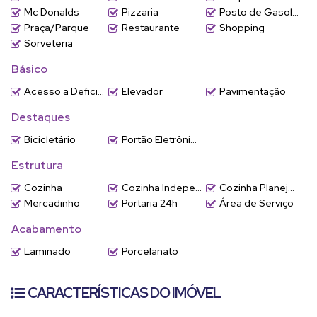
Mc Donalds
Pizzaria
Posto de Gasolina
Praça/Parque
Restaurante
Shopping
Sorveteria
Básico
Acesso a Deficientes
Elevador
Pavimentação
Destaques
Bicicletário
Portão Eletrônico
Estrutura
Cozinha
Cozinha Independente
Cozinha Planejada
Mercadinho
Portaria 24h
Área de Serviço
Acabamento
Laminado
Porcelanato
CARACTERÍSTICAS DO IMÓVEL