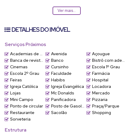
Piso inferior
Ver mais...
- amplo salão
- 2 banheiros
- Copa
DETALHES DO IMÓVEL
- 4 vagas de estacionamento
Serviços Próximos
Localização com total infra estrutura, supermercados, clinicas,
escolas e fácil acesso as principais avenidas.
Academias de ginástica
Avenida
Açougue
Banca de revistas
Banco
Bistrô com adega
Cinemas
Cursinho
Escola 1º Grau
Escola 2º Grau
Faculdade
Farmácia
Feiras
Habibs
Hospital
Igreja Católica
Igreja Evangélica
Locadora
Lojas
Mc Donalds
Mercado
Mini Campo
Panificadora
Pizzaria
Ponto de circular
Posto de Gasolina
Praça/Parque
Restaurante
Sacolão
Shopping
Sorveteria
Estrutura