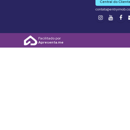
Central do Client
contato@entryimob.c