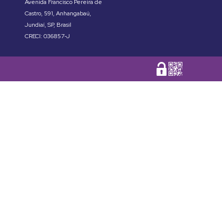
Avenida Francisco Pereira de
Castro
,
591
,
Anhangabaú
,
Jundiaí
,
SP
,
Brasil
CRECI: 036857-J