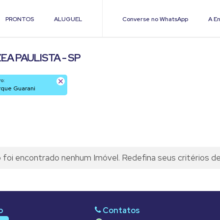
PRONTOS
ALUGUEL
Converse no WhatsApp
A En
A PAULISTA - SP
ro:
arque Guarani
foi encontrado nenhum Imóvel. Redefina seus critérios d