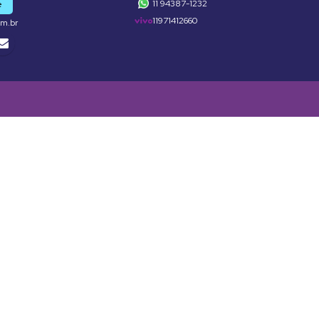
11 94387-1232
e
11971412660
om.br