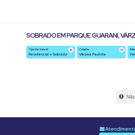
SOBRADO EM PARQUE GUARANI, VÁRZE
Tipo de Imóvel:
Cidade:
Bair
Residencial » Sobrado
Várzea Paulista
P
Não 