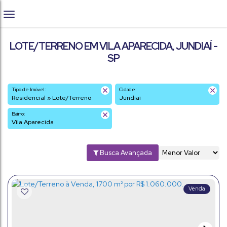
LOTE/TERRENO EM VILA APARECIDA, JUNDIAÍ -
SP
Tipo de Imóvel:
Cidade:
Residencial » Lote/Terreno
Jundiaí
Bairro:
Vila Aparecida
Busca Avançada