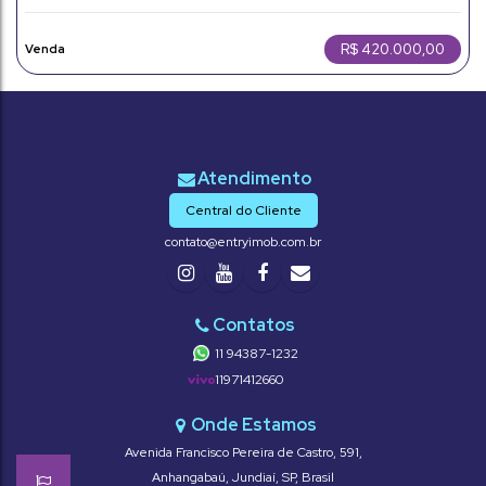
R$
420.000,00
Central do Cliente
contato@entryimob.com.br
11 94387-1232
11971412660
Avenida Francisco Pereira de Castro
,
591
,
Anhangabaú
,
Jundiaí
,
SP
,
Brasil