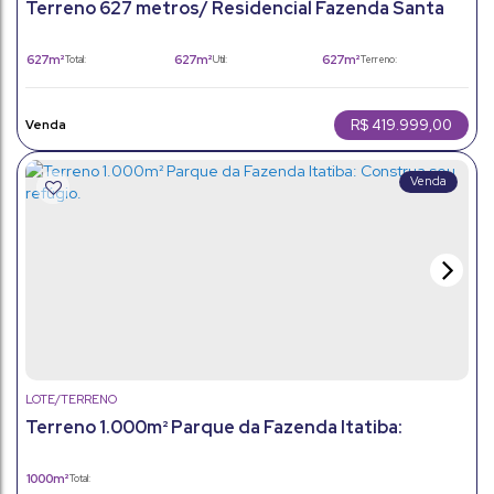
Terreno 627 metros/ Residencial Fazenda Santa
Rosa / Itatiba
627m²
627m²
627m²
Total:
Útil:
Terreno:
R$
419.999,00
LOTE/TERRENO
Terreno 1.000m² Parque da Fazenda Itatiba:
Construa seu refúgio.
1000m²
Total: