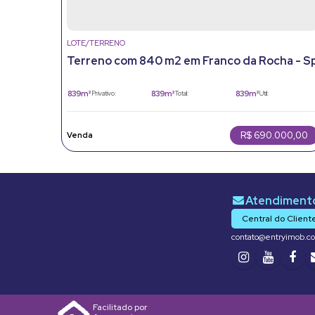
LOTE/TERRENO
Terreno com 840 m2 em Franco da Rocha - S
839m²
839m²
839m²
Privativo:
Total:
Útil:
839m²
Terreno:
R$
690.000,00
Central do Client
contato@entryimob.c