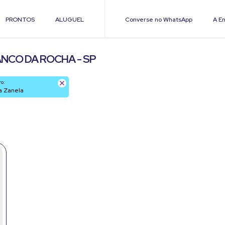
PRONTOS
ALUGUEL
Converse no WhatsApp
A En
NCO DA ROCHA - SP
ro:
ila Zanela