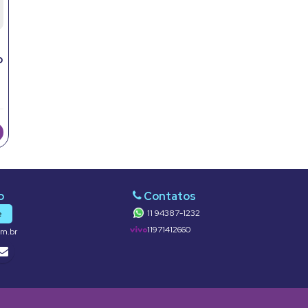
p
11 94387-1232
e
11971412660
om.br