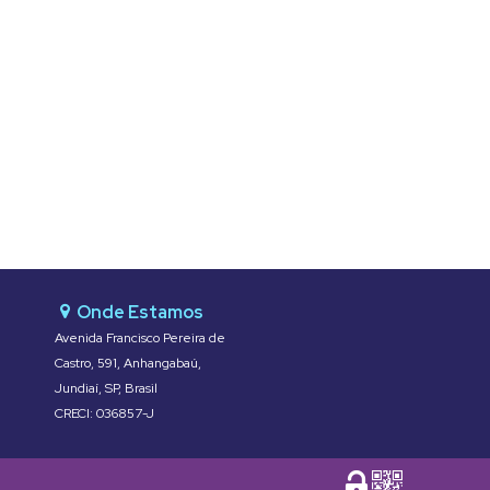
Avenida Francisco Pereira de
Castro
,
591
,
Anhangabaú
,
Jundiaí
,
SP
,
Brasil
CRECI: 036857-J