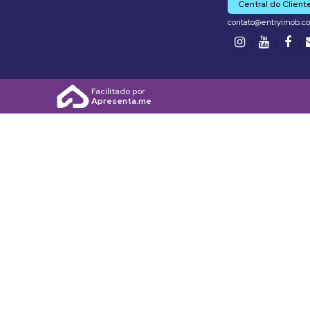
Central do Client
contato@entryimob.c