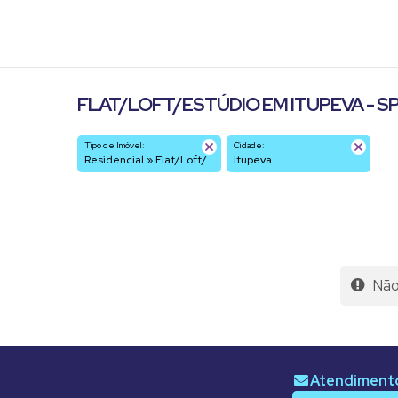
FLAT/LOFT/ESTÚDIO EM ITUPEVA - S
Tipo de Imóvel:
Cidade:
Residencial » Flat/Loft/Estúdio
Itupeva
Não 