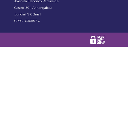
Avenida Francisco Pereira de
Castro
,
591
,
Anhangabaú
,
Jundiaí
,
SP
,
Brasil
CRECI: 036857-J