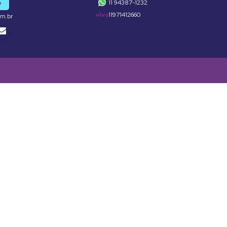
11 94387-1232
e
11971412660
om.br