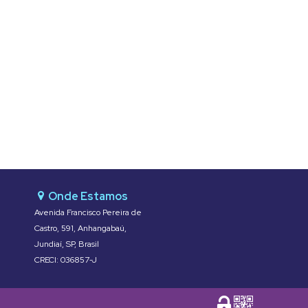
Avenida Francisco Pereira de
Castro
,
591
,
Anhangabaú
,
Jundiaí
,
SP
,
Brasil
CRECI: 036857-J