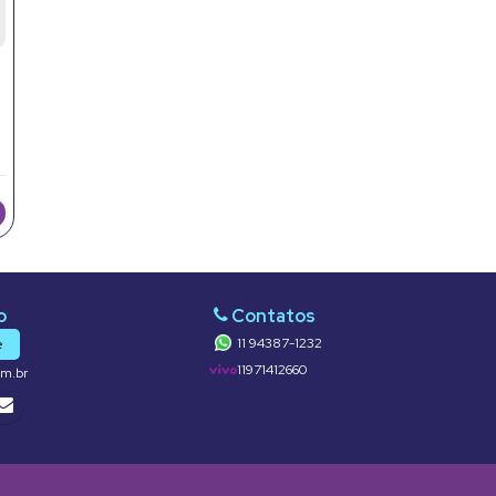
11 94387-1232
e
11971412660
om.br