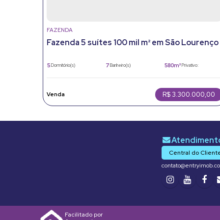
FAZENDA
Fazenda 5 suítes 100 mil m² em São Lourenço
da Serra SP – Refúgio de Alto Padrão
5
7
580m²
Dormitório(s)
Banheiro(s)
Privativo:
4
5
100000m²
Sala(s)
Suíte(s)
Total:
10
580m²
Vaga(s)
Útil:
R$
3.300.000,00
Central do Client
contato@entryimob.c