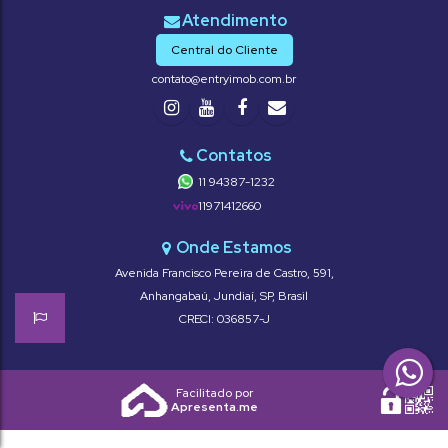
Central do Cliente
contato@entryimob.com.br
11 94387-1232
11971412660
Avenida Francisco Pereira de Castro
,
591
,
Anhangabaú
,
Jundiaí
,
SP
,
Brasil
CRECI: 036857-J