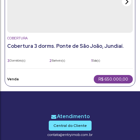
COBERTURA
Cobertura 3 dorms. Ponte de São João, Jundiaí.
Lazer completo e 109m²
3
2
1
Dormitório(s)
Banheiro(s)
Sala(s)
1
1
109m²
Suíte(s)
Vaga(s)
Útil:
R$
650.000,00
Central do Cliente
contato@entryimob.com.br