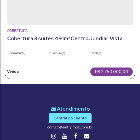
COBERTURA
Cobertura 3 suítes 491m² Centro Jundiaí: Vista
360º e alto padrão
3
3
3
Dormitório(s)
Banheiro(s)
Sala(s)
491m²
3
491m²
Total:
Vaga(s)
Útil:
R$
2.750.000,00
Central do Cliente
contato@entryimob.com.br