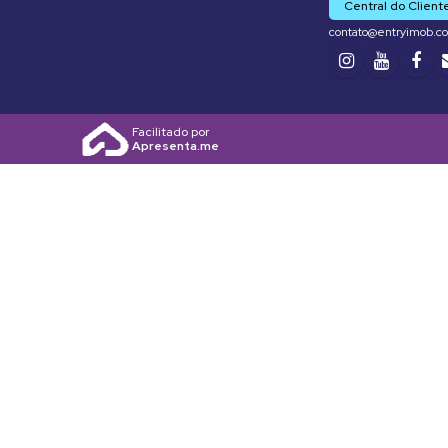
Central do Client
contato@entryimob.c