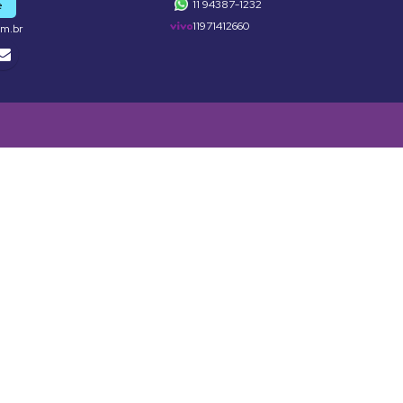
11 94387-1232
e
11971412660
om.br