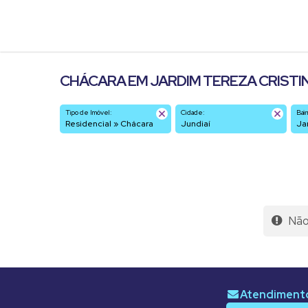
CHÁCARA EM JARDIM TEREZA CRISTINA
Tipo de Imóvel:
Cidade:
Bair
Residencial » Chácara
Jundiaí
J
Não 