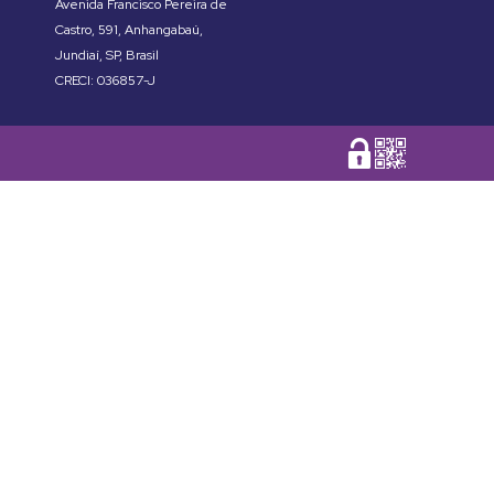
Avenida Francisco Pereira de
Castro
,
591
,
Anhangabaú
,
Jundiaí
,
SP
,
Brasil
CRECI: 036857-J