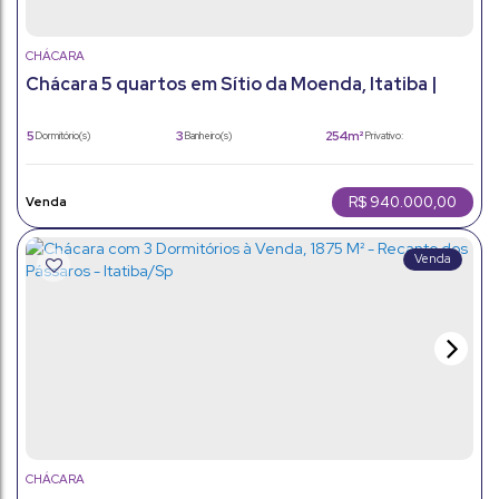
CHÁCARA
Chácara 5 quartos em Sítio da Moenda, Itatiba |
Piscina e Salão de Jogos
5
3
254m²
Dormitório(s)
Banheiro(s)
Privativo:
2
254m²
6
Sala(s)
Total:
Vaga(s)
254m²
2154m²
Útil:
Terreno:
R$
940.000,00
CHÁCARA