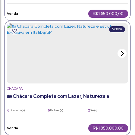
1
3941m²
6
Sala(s)
Total:
Vaga(s)
214m²
Útil:
R$
1.650.000,00
CHÁCARA
🏡 Chácara Completa com Lazer, Natureza e
Estrutura Exclusiva em Itatiba/SP
6
6
2
Dormitório(s)
Banheiro(s)
Sala(s)
6
443m²
3
Suíte(s)
Total:
Vaga(s)
443m²
6920m²
Útil:
Terreno:
R$
1.850.000,00