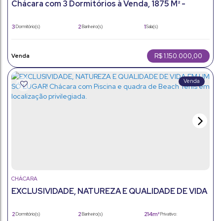
Chácara com 3 Dormitórios à Venda, 1875 M² -
Recanto dos Pássaros - Itatiba/Sp
3
2
1
Dormitório(s)
Banheiro(s)
Sala(s)
400m²
4
400m²
Total:
Vaga(s)
Útil:
1875m²
Terreno:
R$
1.150.000,00
CHÁCARA
EXCLUSIVIDADE, NATUREZA E QUALIDADE DE VIDA
EM UM SÓ LUGAR! Chácara com Piscina e quadra
de Beach Tenis em localização privilegiada.
2
2
214m²
Dormitório(s)
Banheiro(s)
Privativo: