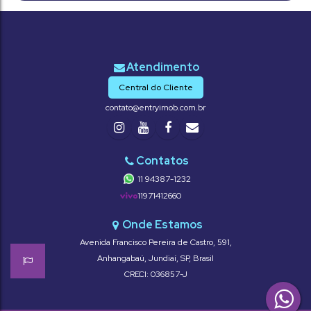
Central do Cliente
contato@entryimob.com.br
11 94387-1232
11971412660
Avenida Francisco Pereira de Castro
,
591
,
Anhangabaú
,
Jundiaí
,
SP
,
Brasil
CRECI: 036857-J