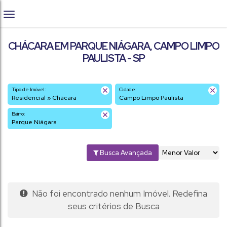
CHÁCARA EM PARQUE NIÁGARA, CAMPO LIMPO
PAULISTA - SP
Tipo de Imóvel:
Cidade:
Residencial » Chácara
Campo Limpo Paulista
Bairro:
Parque Niágara
Busca Avançada
Não foi encontrado nenhum Imóvel. Redefina
seus critérios de Busca