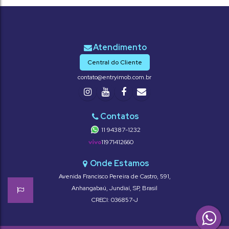
Central do Cliente
contato@entryimob.com.br
11 94387-1232
11971412660
Avenida Francisco Pereira de Castro
,
591
,
Anhangabaú
,
Jundiaí
,
SP
,
Brasil
CRECI: 036857-J