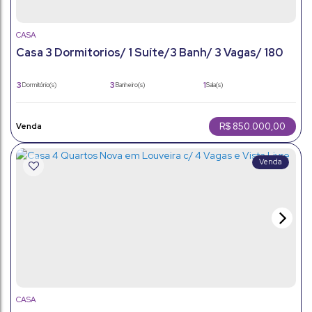
CASA
Casa 3 Dormitorios/ 1 Suíte/3 Banh/ 3 Vagas/ 180
Metros / Louveira..
3
3
1
Dormitório(s)
Banheiro(s)
Sala(s)
1
180m²
3
Suíte(s)
Total:
Vaga(s)
180m²
224m²
Útil:
Terreno:
R$
850.000,00
CASA