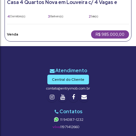
Casa 4 Quartos Nova em Louveira c/ 4 Vagas e
Vista Livre
4
3
2
Dormitório(s)
Banheiro(s)
Sala(s)
1
4
213m²
Suíte(s)
Vaga(s)
Útil:
263m²
Terreno:
R$
985.000,00
Central do Cliente
contato@entryimob.com.br
11 94387-1232
11971412660