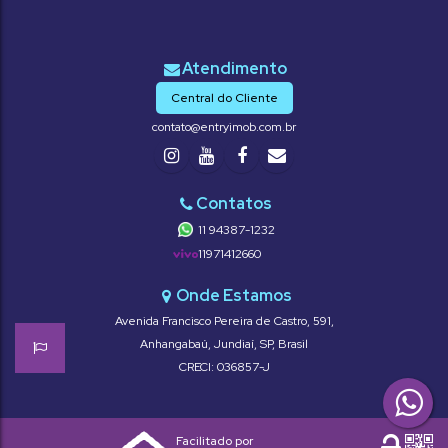
Central do Cliente
contato@entryimob.com.br
11 94387-1232
11971412660
Avenida Francisco Pereira de Castro
,
591
,
Anhangabaú
,
Jundiaí
,
SP
,
Brasil
CRECI: 036857-J