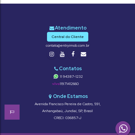
Central do Cliente
contato@entryimob.com.br
11 94387-1232
11971412660
Avenida Francisco Pereira de Castro
,
591
,
Anhangabaú
,
Jundiaí
,
SP
,
Brasil
CRECI: 036857-J