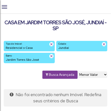
CASA EM JARDIM TORRES SÃO JOSÉ, JUNDIAÍ -
SP
Tipo de Imóvel:
Cidade:
Residencial » Casa
Jundiaí
Bairro:
Jardim Torres São José
Busca Avançada
Não foi encontrado nenhum Imóvel. Redefina
seus critérios de Busca