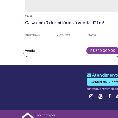
CASA
Casa com 3 dormitórios à venda, 121 m² -
Jardim Primavera - Jundiaí/SP
3
2
1
Dormitório(s)
Banheiro(s)
Sala(s)
1
121m²
2
Suíte(s)
Total:
Vaga(s)
121m²
187m²
Útil:
Terreno:
R$
820.000,00
Central do Client
contato@entryimob.c