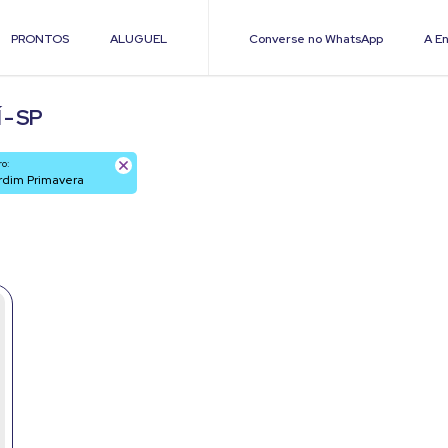
PRONTOS
ALUGUEL
Converse no WhatsApp
A En
- SP
ro:
ardim Primavera