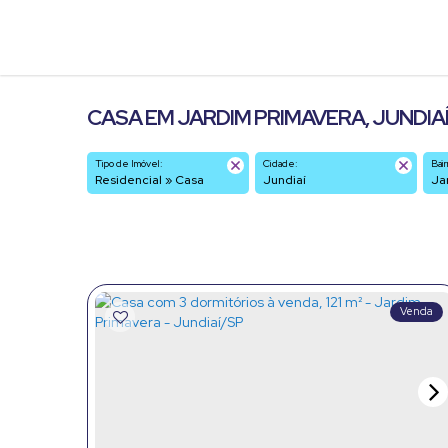
CASA EM JARDIM PRIMAVERA, JUNDIAÍ 
Tipo de Imóvel:
Cidade:
Bair
Residencial » Casa
Jundiaí
J