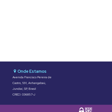
Avenida Francisco Pereira de
Castro
,
591
,
Anhangabaú
,
Jundiaí
,
SP
,
Brasil
CRECI: 036857-J