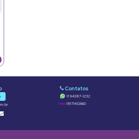
11 94387-1232
e
11971412660
om.br