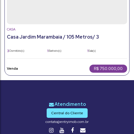
CASA
Casa Jardim Marambaia / 105 Metros/ 3
Dormitorios/ 2 Vagas..
3
1
1
Dormitório(s)
Banheiro(s)
Sala(s)
1
105m²
2
Suíte(s)
Total:
Vaga(s)
105m²
150m²
Útil:
Terreno:
R$
750.000,00
Central do Cliente
contato@entryimob.com.br