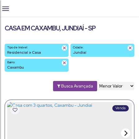
CASA EM CAXAMBU, JUNDIAÍ - SP
Tipo de Imóvel:
Cidade:
Residencial » Casa
Jundiaí
Bairro:
Caxambu
Busca Avançada