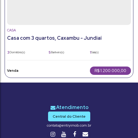
CASA
Casa com 3 quartos, Caxambu - Jundiaí
3
5
1
Dormitório(s)
Banheiro(s)
Sala(s)
1
3
241m²
Suíte(s)
Vaga(s)
Útil:
215m²
Terreno:
R$
1.200.000,00
Central do Cliente
contato@entryimob.com.br