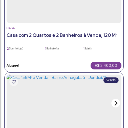
CASA
Casa com 2 Quartos e 2 Banheiros à Venda, 120 M²
por R$ 750.000
2
1
1
Dormitório(s)
Banheiro(s)
Sala(s)
196m²
3
120m²
Total:
Vaga(s)
Útil:
R$
3.400,00