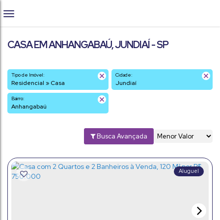
CASA EM ANHANGABAÚ, JUNDIAÍ - SP
Tipo de Imóvel:
Cidade:
Residencial » Casa
Jundiaí
Bairro:
Anhangabaú
Busca Avançada