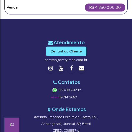
R$
4.850.000,00
Central do Cliente
contato@entryimob.com.br
11 94387-1232
11971412660
Avenida Francisco Pereira de Castro
,
591
,
Anhangabaú
,
Jundiaí
,
SP
,
Brasil
CRECI: 036857-J