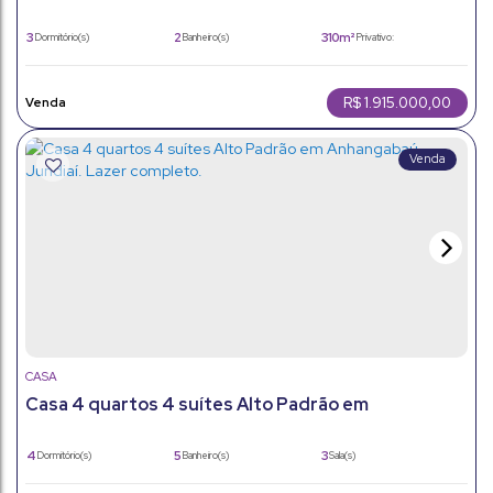
1.915.000,00 - Anhangabaú - Jundiaí/Sp
3
2
310m²
Dormitório(s)
Banheiro(s)
Privativo:
2
600m²
5
Sala(s)
Total:
Vaga(s)
310m²
600m²
Útil:
Terreno:
R$
1.915.000,00
CASA
Casa 4 quartos 4 suítes Alto Padrão em
Anhangabaú, Jundiaí. Lazer completo.
4
5
3
Dormitório(s)
Banheiro(s)
Sala(s)
4
4
400m²
Suíte(s)
Vaga(s)
Útil:
448m²
Terreno: