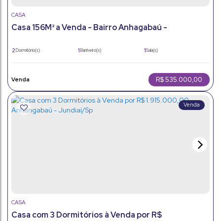
CASA
Casa 156M² a Venda - Bairro Anhagabaú -
Jundiaí/Sp.
2
1
1
Dormitório(s)
Banheiro(s)
Sala(s)
156m²
2
106m²
Total:
Vaga(s)
Útil:
R$
535.000,00
CASA
Casa com 3 Dormitórios à Venda por R$