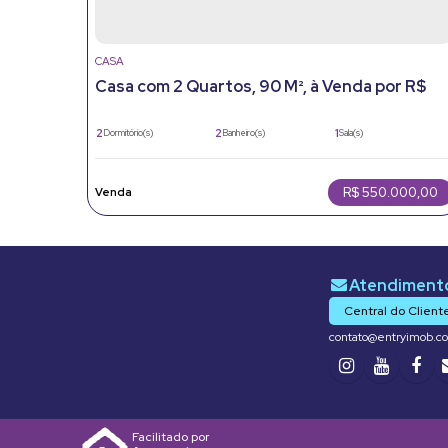
CASA
Casa com 2 Quartos, 90 M², à Venda por R$
550.000- Jarinu - Jarinu/Sp
2
2
1
Dormitório(s)
Banheiro(s)
Sala(s)
577m²
2
90 ~ 577m²
Total:
Vaga(s)
Útil:
577m²
Terreno:
R$
550.000,00
Central do Client
contato@entryimob.c