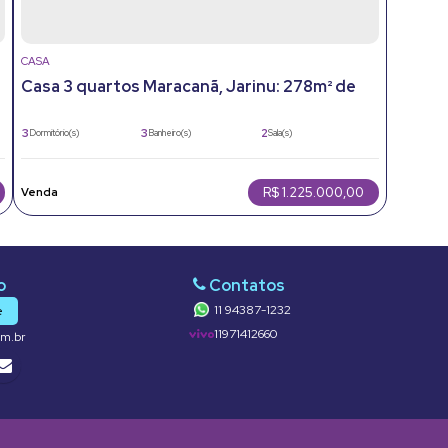
CASA
Casa 3 quartos Maracanã, Jarinu: 278m² de
área útil e 4 vagas
3
3
2
Dormitório(s)
Banheiro(s)
Sala(s)
507m²
4
278m²
Total:
Vaga(s)
Útil:
R$
1.225.000,00
11 94387-1232
e
11971412660
om.br