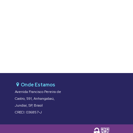
Avenida Francisco Pereira de
Castro
,
591
,
Anhangabaú
,
Jundiaí
,
SP
,
Brasil
CRECI: 036857-J