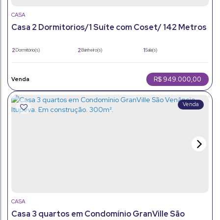
CASA
Casa 2 Dormitorios/1 Suíte com Coset/ 142 Metros
/ Itupeva..
2
2
1
Dormitório(s)
Banheiro(s)
Sala(s)
1
4
142m²
Suíte(s)
Vaga(s)
Útil:
250m²
Terreno:
R$
949.000,00
CASA
Casa 3 quartos em Condomínio GranVille São