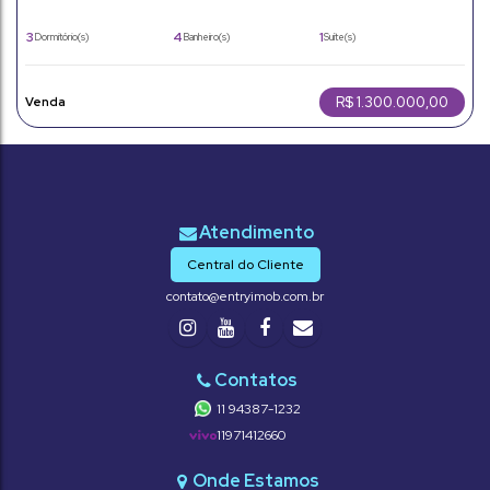
Venâncio, Itupeva. Em construção. 300m².
3
4
1
Dormitório(s)
Banheiro(s)
Suíte(s)
300m²
4
165 ~ 169m²
Total:
Vaga(s)
Útil:
300m²
Terreno:
R$
1.300.000,00
Central do Cliente
contato@entryimob.com.br
11 94387-1232
11971412660