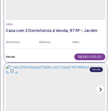
CASA
Casa com 3 Dormitórios à Venda, 97 M² - Jardim
Primavera - Itupeva/Sp.
3
1
1
Dormitório(s)
Banheiro(s)
Sala(s)
1
2
97m²
Suíte(s)
Vaga(s)
Útil:
250m²
25m
10m
Terreno:
Fundos:
Frente:
R$
860.000,00