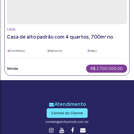
CASA
Casa de alto padrão com 4 quartos, 700m² no
Parque da Fazenda, Itatiba. Lazer completo.
4
3
3
Dormitório(s)
Banheiro(s)
Sala(s)
1270m²
6
700m²
Total:
Vaga(s)
Útil:
R$
2.700.000,00
Central do Cliente
contato@entryimob.com.br