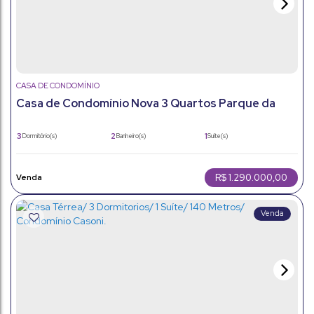
CASA DE CONDOMÍNIO
Casa de Condomínio Nova 3 Quartos Parque da
Represa Jundiaí - 4 Vagas
3
2
1
Dormitório(s)
Banheiro(s)
Suíte(s)
160m²
4
160m²
Total:
Vaga(s)
Útil:
241m²
Terreno:
R$
1.290.000,00