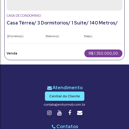
CASA DE CONDOMÍNIO
Casa Térrea/ 3 Dormitorios/ 1 Suíte/ 140 Metros/
Condomínio Casoni.
3
1
1
Dormitório(s)
Banheiro(s)
Sala(s)
1
4
140m²
Suíte(s)
Vaga(s)
Útil:
262m²
Terreno:
R$
1.350.000,00
Central do Cliente
contato@entryimob.com.br