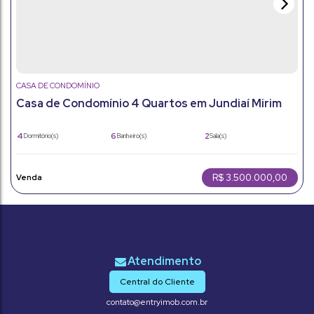
CASA DE CONDOMÍNIO
Casa de Condomínio 4 Quartos em Jundiaí Mirim
com 756m² de Área Total
4
6
2
Dormitório(s)
Banheiro(s)
Sala(s)
2
756m²
4
Suíte(s)
Total:
Vaga(s)
476m²
Útil:
R$
3.500.000,00
Central do Cliente
contato@entryimob.com.br