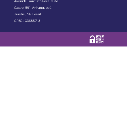
Avenida Francisco Pereira de
Castro
,
591
,
Anhangabaú
,
Jundiaí
,
SP
,
Brasil
CRECI: 036857-J