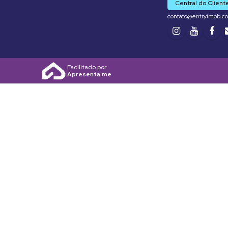
Central do Client
contato@entryimob.c