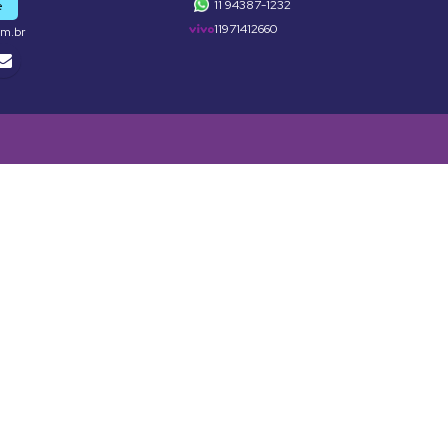
11 94387-1232
e
11971412660
om.br