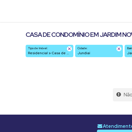
CASA DE CONDOMÍNIO EM JARDIM NOV
Tipo de Imóvel:
Cidade:
Bair
Residencial » Casa de Condomínio
Jundiaí
J
Não 