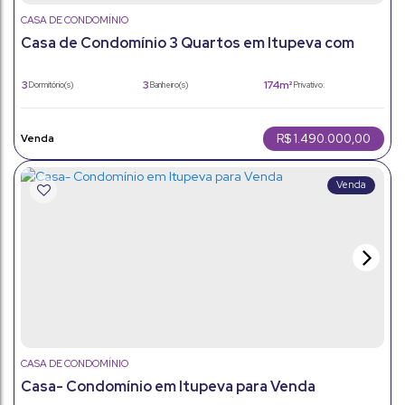
CASA DE CONDOMÍNIO
Casa de Condomínio 3 Quartos em Itupeva com
Lazer Completo
3
3
174m²
Dormitório(s)
Banheiro(s)
Privativo:
2
1
360m²
Sala(s)
Suíte(s)
Total:
2
174m²
Vaga(s)
Útil:
R$
1.490.000,00
CASA DE CONDOMÍNIO
Casa- Condomínio em Itupeva para Venda