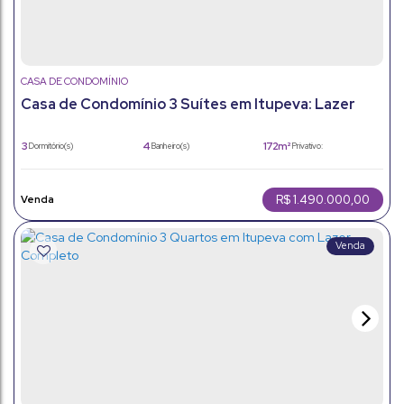
CASA DE CONDOMÍNIO
Casa de Condomínio 3 Suítes em Itupeva: Lazer
Completo e Alto Padrão
3
4
172m²
Dormitório(s)
Banheiro(s)
Privativo:
2
3
360m²
Sala(s)
Suíte(s)
Total:
2
172m²
Vaga(s)
Útil:
R$
1.490.000,00