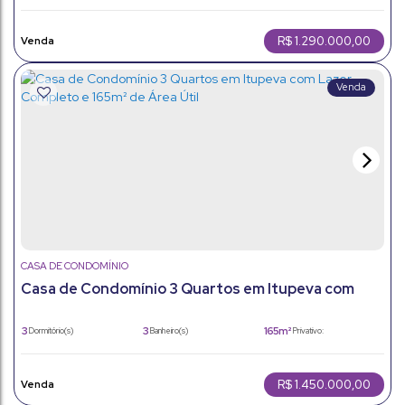
3
300m²
3
Suíte(s)
Total:
Vaga(s)
164m²
Útil:
R$
1.290.000,00
CASA DE CONDOMÍNIO
Casa de Condomínio 3 Quartos em Itupeva com
Lazer Completo e 165m² de Área Útil
3
3
165m²
Dormitório(s)
Banheiro(s)
Privativo:
2
1
360m²
Sala(s)
Suíte(s)
Total:
2
165m²
Vaga(s)
Útil:
R$
1.450.000,00