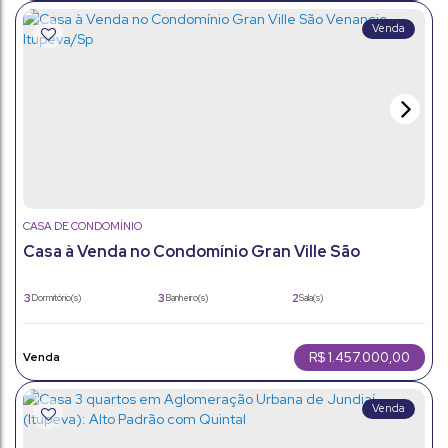
CASA DE CONDOMÍNIO
Casa à Venda no Condomínio Gran Ville São
Venancio - Itupeva/Sp
3
3
2
Dormitório(s)
Banheiro(s)
Sala(s)
1
220m²
4
Suíte(s)
Total:
Vaga(s)
220m²
300m²
Útil:
Terreno:
R$
1.457.000,00