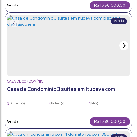
R$
1.750.000,00
CASA DE CONDOMÍNIO
Casa de Condomínio 3 suítes em Itupeva com
piscina e churrasqueira
3
4
1
Dormitório(s)
Banheiro(s)
Sala(s)
3
195m²
4
Suíte(s)
Total:
Vaga(s)
195m²
384m²
Útil:
Terreno:
R$
1.780.000,00