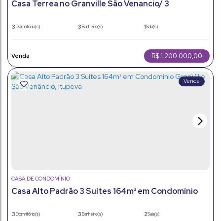
Casa Terrea no Granville São Venancio/ 3
Dormitorios/1 Suíte/ 168 metros
3
3
1
Dormitório(s)
Banheiro(s)
Sala(s)
1
168m²
4
Suíte(s)
Total:
Vaga(s)
168m²
Útil:
R$
1.200.000,00
CASA DE CONDOMÍNIO
Casa Alto Padrão 3 Suítes 164m² em Condomínio
GranVille São Venâncio, Itupeva
3
3
2
Dormitório(s)
Banheiro(s)
Sala(s)