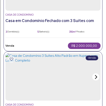
CASA DE CONDOMÍNIO
Casa em Condomínio Fechado com 3 Suítes com
310M2 - Itupeva- Sp
3
5
310m²
Dormitório(s)
Banheiro(s)
Privativo:
1
3
310m²
Sala(s)
Suíte(s)
Total:
310m²
250m²
Útil:
Terreno:
R$
2.000.000,00
CASA DE CONDOMÍNIO