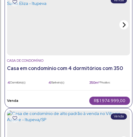
CASA DE CONDOMÍNIO
Casa em condomínio com 4 dormitórios com 350
m2 - Santa Eliza - Itupeva
4
4
350m²
Dormitório(s)
Banheiro(s)
Privativo:
2
1
350m²
Sala(s)
Suíte(s)
Total:
6
350m²
1200m²
Vaga(s)
Útil:
Terreno:
R$
1.974.999,00