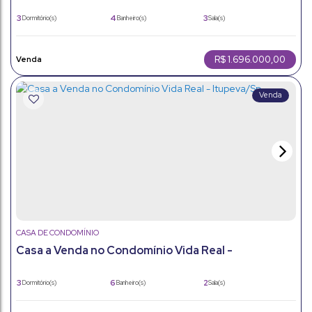
3
4
3
Dormitório(s)
Banheiro(s)
Sala(s)
1
2
243 ~ 300m²
Suíte(s)
Vaga(s)
Útil:
300m²
Terreno:
R$
1.696.000,00
CASA DE CONDOMÍNIO
Casa a Venda no Condomínio Vida Real -
Itupeva/Sp.
3
6
2
Dormitório(s)
Banheiro(s)
Sala(s)
3
800m²
3
Suíte(s)
Total:
Vaga(s)
327m²
800m²
Útil:
Terreno: