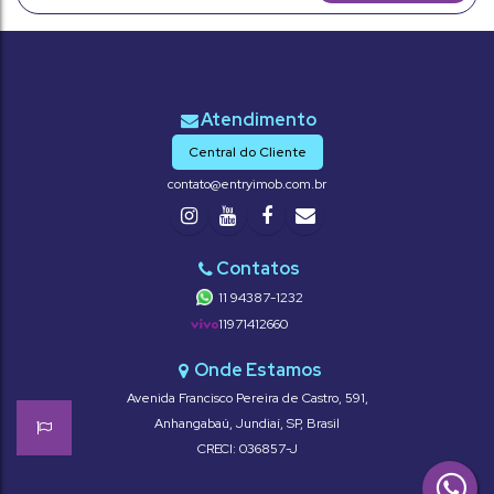
Central do Cliente
contato@entryimob.com.br
11 94387-1232
11971412660
Avenida Francisco Pereira de Castro
,
591
,
Anhangabaú
,
Jundiaí
,
SP
,
Brasil
CRECI: 036857-J