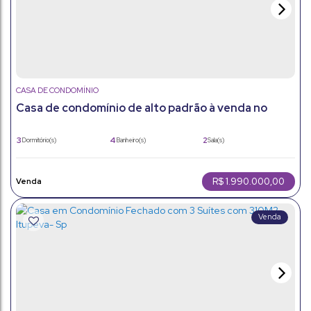
CASA DE CONDOMÍNIO
Casa de condomínio de alto padrão à venda no
Villagio Azzure - Itupeva/SP
3
4
2
Dormitório(s)
Banheiro(s)
Sala(s)
3
4
230m²
Suíte(s)
Vaga(s)
Útil:
362m²
Terreno:
R$
1.990.000,00