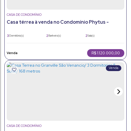
CASA DE CONDOMÍNIO
Casa térrea à venda no Condomínio Phytus -
Itupeva/SP
3
2
2
Dormitório(s)
Banheiro(s)
Sala(s)
1
2
145m²
Suíte(s)
Vaga(s)
Útil:
250m²
Terreno:
R$
1.120.000,00
CASA DE CONDOMÍNIO