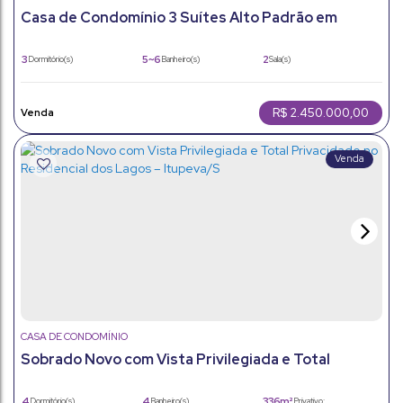
Casa de Condomínio 3 Suítes Alto Padrão em
Itupeva com Lazer Completo
3
5 ~ 6
2
Dormitório(s)
Banheiro(s)
Sala(s)
3
4
285m²
Suíte(s)
Vaga(s)
Útil:
300m²
Terreno:
R$
2.450.000,00
CASA DE CONDOMÍNIO
Sobrado Novo com Vista Privilegiada e Total
Privacidade no Residencial dos Lagos – Itupeva/S
4
4
336m²
Dormitório(s)
Banheiro(s)
Privativo: