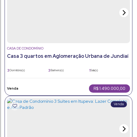
CASA DE CONDOMÍNIO
Casa 3 quartos em Aglomeração Urbana de Jundiaí
(Itupeva): Alto Padrão com Quintal
3
3
1
Dormitório(s)
Banheiro(s)
Sala(s)
1
373m²
4
Suíte(s)
Total:
Vaga(s)
191m²
Útil:
R$
1.490.000,00