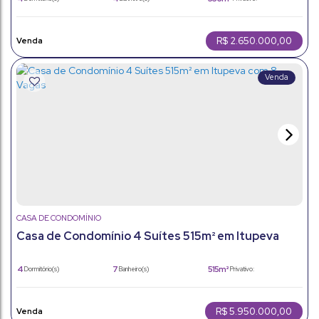
2
3
850m²
Sala(s)
Suíte(s)
Total:
6
336m²
Vaga(s)
Útil:
R$
2.650.000,00
CASA DE CONDOMÍNIO
Casa de Condomínio 4 Suítes 515m² em Itupeva
com 8 Vagas
4
7
515m²
Dormitório(s)
Banheiro(s)
Privativo:
4
4
800m²
Sala(s)
Suíte(s)
Total:
8
515m²
Vaga(s)
Útil:
R$
5.950.000,00