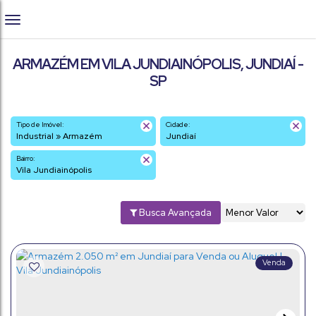
ARMAZÉM EM VILA JUNDIAINÓPOLIS, JUNDIAÍ -
SP
Tipo de Imóvel:
Cidade:
Industrial » Armazém
Jundiaí
Bairro:
Vila Jundiainópolis
Busca Avançada