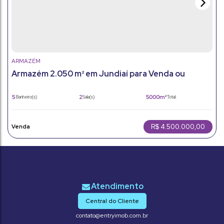
ARMAZÉM
Armazém 2.050 m² em Jundiaí para Venda ou
Aluguel | Vila Jundiainópolis
5
2
5000m²
Banheiro(s)
Sala(s)
Total:
2050m²
Útil:
R$
4.500.000,00
Central do Cliente
contato@entryimob.com.br