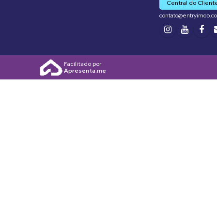
Central do Client
contato@entryimob.c