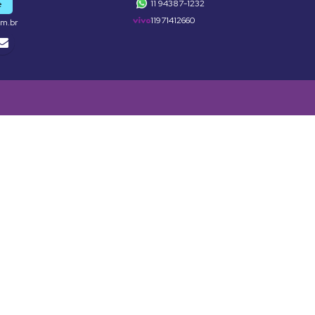
11 94387-1232
e
11971412660
om.br