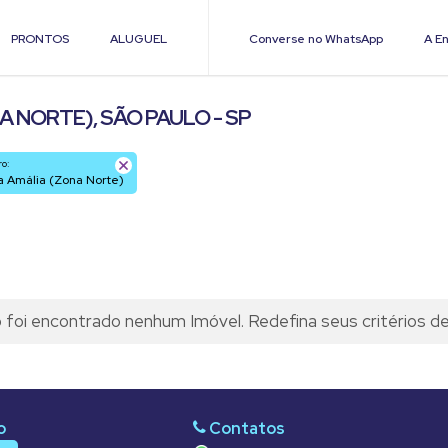
PRONTOS
ALUGUEL
Converse no WhatsApp
A En
 NORTE), SÃO PAULO - SP
ro:
ila Amália (Zona Norte)
foi encontrado nenhum Imóvel. Redefina seus critérios d