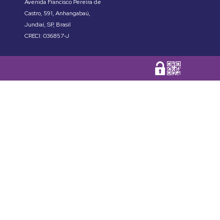
Avenida Francisco Pereira de
Castro
,
591
,
Anhangabaú
,
Jundiaí
,
SP
,
Brasil
CRECI: 036857-J