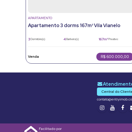
APARTAMENTO
Apartamento 3 dorms 167m² Vila Vianelo
Jundiaí com 3 salas
3
4
167m²
Dormitório(s)
Banheiro(s)
Privativo:
3
1
220m²
Sala(s)
Suíte(s)
Total:
2
167m²
Vaga(s)
Útil:
R$
600.000,00
Central do Client
contato@entryimob.c