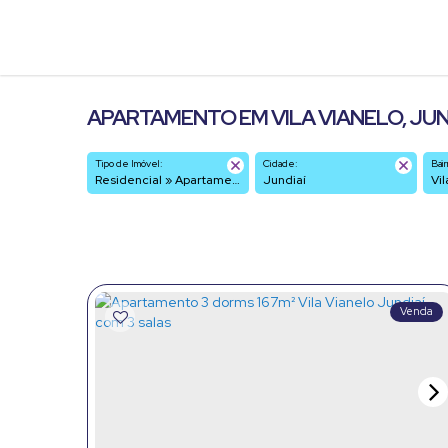
APARTAMENTO EM VILA VIANELO, JUND
Tipo de Imóvel:
Cidade:
Bair
Residencial » Apartamento
Jundiaí
V