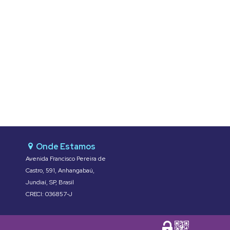
Avenida Francisco Pereira de
Castro
,
591
,
Anhangabaú
,
Jundiaí
,
SP
,
Brasil
CRECI: 036857-J