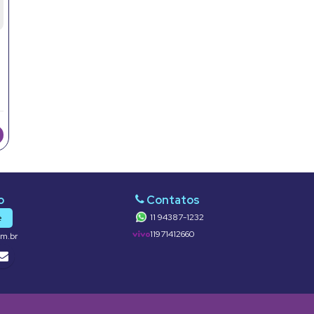
11 94387-1232
e
11971412660
om.br