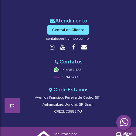
Central do Cliente
contato@entryimob.com.br
11 94387-1232
11971412660
Avenida Francisco Pereira de Castro
,
591
,
Anhangabaú
,
Jundiaí
,
SP
,
Brasil
CRECI: 036857-J