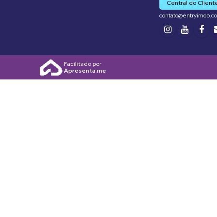
Central do Client
contato@entryimob.c