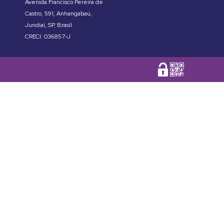
Avenida Francisco Pereira de
Castro
,
591
,
Anhangabaú
,
Jundiaí
,
SP
,
Brasil
CRECI: 036857-J