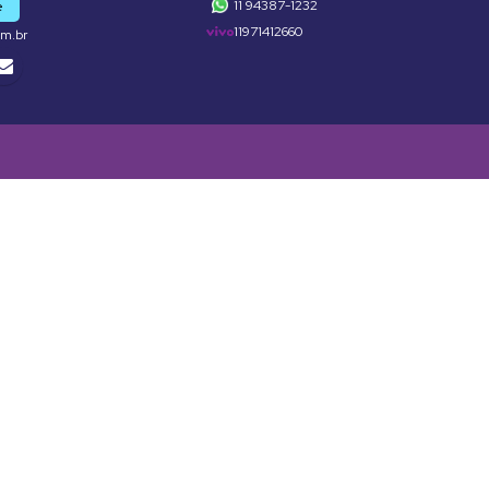
11 94387-1232
e
11971412660
om.br