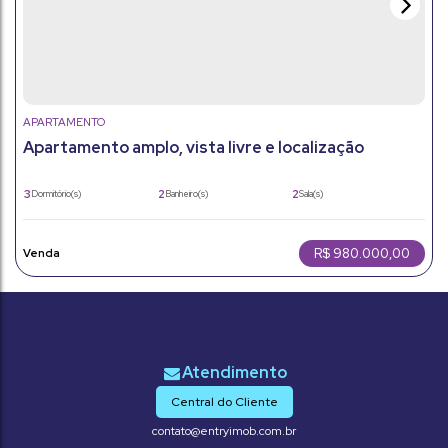
APARTAMENTO
Apartamento amplo, vista livre e localização
privilegiada em Jundiaí
3
2
2
Dormitório(s)
Banheiro(s)
Sala(s)
1
95m²
2
Suíte(s)
Total:
Vaga(s)
95m²
Útil:
R$
980.000,00
Central do Cliente
contato@entryimob.com.br