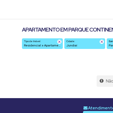
APARTAMENTO EM PARQUE CONTINENT
Tipo de Imóvel:
Cidade:
Bair
Residencial » Apartamento
Jundiaí
P
Não 