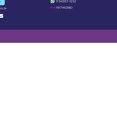
11 94387-1232
e
11971412660
om.br