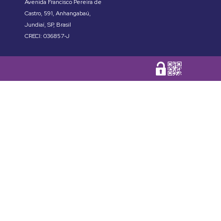
Avenida Francisco Pereira de
Castro
,
591
,
Anhangabaú
,
Jundiaí
,
SP
,
Brasil
CRECI: 036857-J