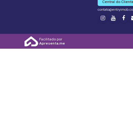
Central do Client
contato@entryimob.c