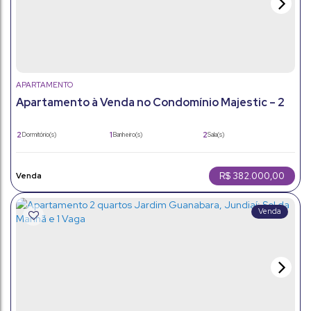
APARTAMENTO
Apartamento à Venda no Condomínio Majestic – 2
Dormitórios | Excelente Localização
2
1
2
Dormitório(s)
Banheiro(s)
Sala(s)
54m²
1
54m²
Total:
Vaga(s)
Útil:
R$
382.000,00