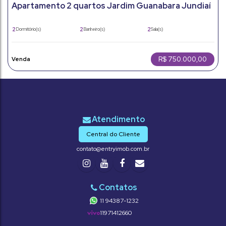
Apartamento 2 quartos Jardim Guanabara Jundiaí
com 1 suíte e lazer completo
2
2
2
Dormitório(s)
Banheiro(s)
Sala(s)
1
66m²
66m²
Suíte(s)
Total:
Útil:
R$
750.000,00
Central do Cliente
contato@entryimob.com.br
11 94387-1232
11971412660