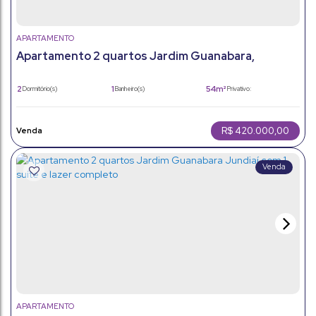
APARTAMENTO
Apartamento 2 quartos Jardim Guanabara,
Jundiaí: Sol da Manhã e 1 Vaga
2
1
54m²
Dormitório(s)
Banheiro(s)
Privativo:
2
1
54m²
Sala(s)
Vaga(s)
Útil:
R$
420.000,00
APARTAMENTO