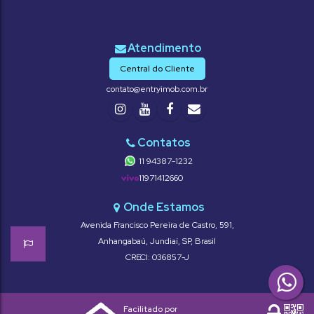
Central do Cliente
contato@entryimob.com.br
11 94387-1232
11971412660
Avenida Francisco Pereira de Castro
,
591
,
Anhangabaú
,
Jundiaí
,
SP
,
Brasil
CRECI: 036857-J