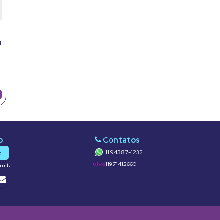
a
11 94387-1232
e
11971412660
om.br