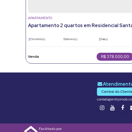
APARTAMENTO
Apartamento 2 quartos em Residencial Sant
Giovana, Jundiaí: Pronto para morar
2
1
2
Dormitório(s)
Banheiro(s)
Sala(s)
1
50m²
Vaga(s)
Útil:
R$
378.000,00
Central do Client
contato@entryimob.c