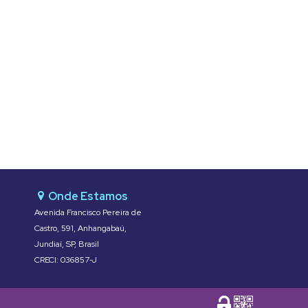
Avenida Francisco Pereira de
Castro
,
591
,
Anhangabaú
,
Jundiaí
,
SP
,
Brasil
CRECI: 036857-J