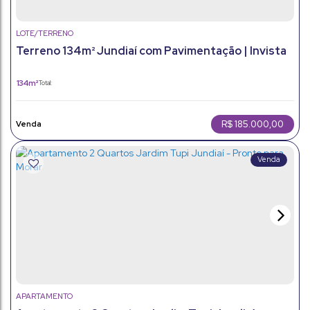
LOTE/TERRENO
Terreno 134m² Jundiaí com Pavimentação | Invista
ou Construa
134m²
Total:
R$
185.000,00
APARTAMENTO