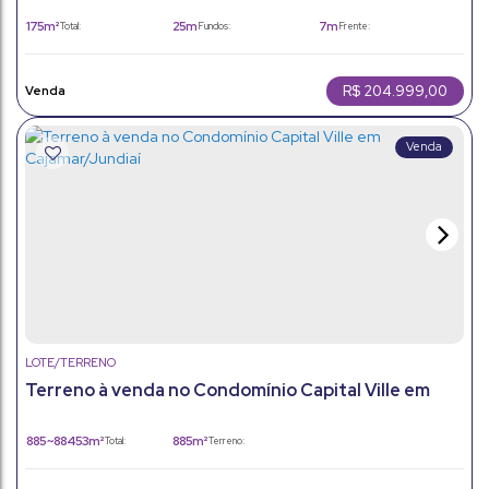
para construir
175m²
25m
7m
Total:
Fundos:
Frente:
R$
204.999,00
LOTE/TERRENO
Terreno à venda no Condomínio Capital Ville em
Cajamar/Jundiaí
885 ~ 88453m²
885m²
Total:
Terreno: