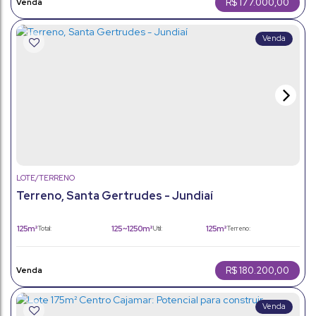
R$
177.000,00
LOTE/TERRENO
Terreno, Santa Gertrudes - Jundiaí
125m²
125 ~ 1250m²
125m²
Total:
Útil:
Terreno:
R$
180.200,00