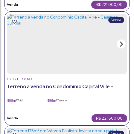
R$
221.000,00
LOTE/TERRENO
Terreno à venda no Condomínio Capital Ville -
Cajamar/ Jundiaí
886m²
886m²
Total:
Terreno:
R$
221.500,00