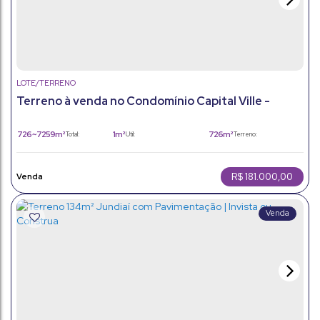
LOTE/TERRENO
Terreno à venda no Condomínio Capital Ville -
Jundiaí/Cajamar
726 ~ 7259m²
1m²
726m²
Total:
Útil:
Terreno:
R$
181.000,00