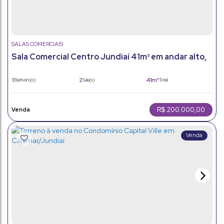
SALAS COMERCIAIS
Sala Comercial Centro Jundiaí 41m² em andar alto,
pronta para seu negócio
1
2
41m²
Banheiro(s)
Sala(s)
Total:
41m²
Útil:
R$
200.000,00