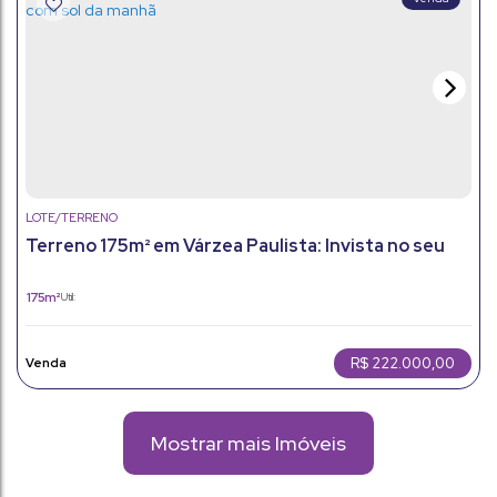
LOTE/TERRENO
Terreno 175m² em Várzea Paulista: Invista no seu
projeto com sol da manhã
175m²
Útil:
R$
222.000,00
Mostrar mais Imóveis