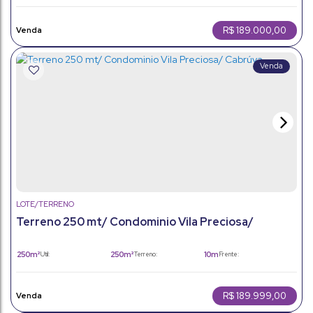
R$
189.000,00
LOTE/TERRENO
Terreno 250 mt/ Condominio Vila Preciosa/
Cabrúva
250m²
250m²
10m
Útil:
Terreno:
Frente:
R$
189.999,00