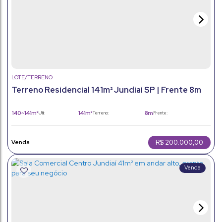
LOTE/TERRENO
Terreno Residencial 141m² Jundiaí SP | Frente 8m
140 ~ 141m²
141m²
8m
Útil:
Terreno:
Frente:
R$
200.000,00