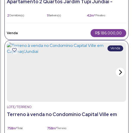
Apartamento 2 Quartos Jardim Tupi Jundiaí -
Pronto para Morar
2
1
42m²
Dormitório(s)
Banheiro(s)
Privativo:
1
42m²
Vaga(s)
Útil:
R$
186.000,00
LOTE/TERRENO
Terreno à venda no Condomínio Capital Ville em
Cajamar/Jundiaí
758m²
758m²
Total:
Terreno: