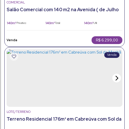
COMERCIAL
Salão Comercial com 140 m2 na Avenida ( de Julho
em Jundiaí - Sp
140m²
140m²
140m²
Privativo:
Total:
Útil:
140m²
Terreno:
R$
6.299,00
LOTE/TERRENO
Terreno Residencial 176m² em Cabreúva com Sol da
Manhã