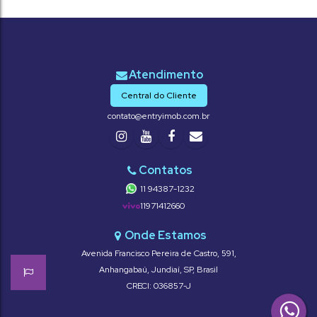
Central do Cliente
contato@entryimob.com.br
11 94387-1232
11971412660
Avenida Francisco Pereira de Castro
,
591
,
Anhangabaú
,
Jundiaí
,
SP
,
Brasil
CRECI: 036857-J