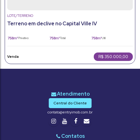
LOTE/TERRENO
Terreno em declive no Capital Ville IV
758m²
758m²
758m²
Privativo:
Total:
Útil:
758m²
Terreno:
R$
350.000,00
Central do Cliente
contato@entryimob.com.br