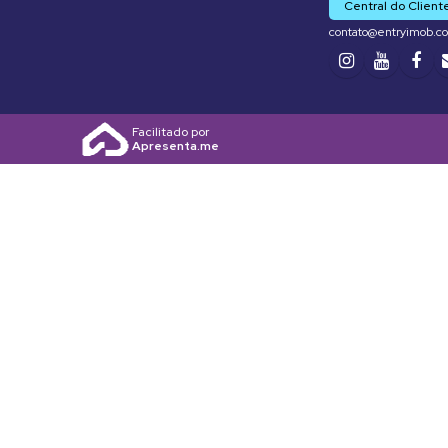
Central do Client
contato@entryimob.c