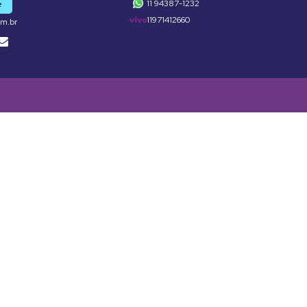
11 94387-1232
e
11971412660
om.br