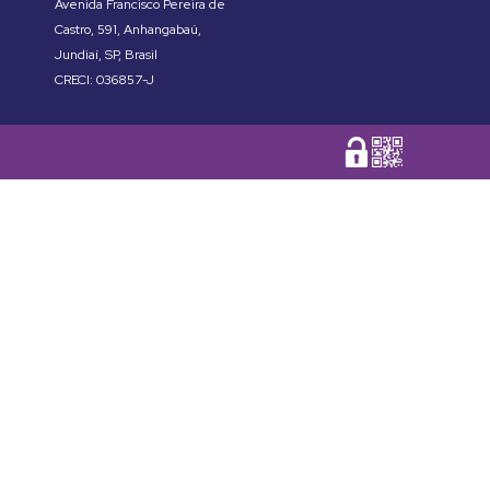
Avenida Francisco Pereira de
Castro
,
591
,
Anhangabaú
,
Jundiaí
,
SP
,
Brasil
CRECI: 036857-J