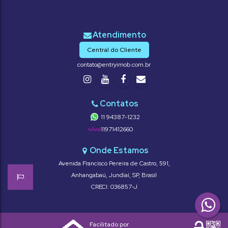
Central do Cliente
contato@entryimob.com.br
11 94387-1232
11971412660
Avenida Francisco Pereira de Castro
,
591
,
Anhangabaú
,
Jundiaí
,
SP
,
Brasil
CRECI: 036857-J