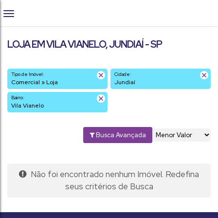
LOJA EM VILA VIANELO, JUNDIAÍ - SP
Tipo de Imóvel:
Cidade:
Comercial » Loja
Jundiaí
Bairro:
Vila Vianelo
Busca Avançada
Não foi encontrado nenhum Imóvel. Redefina
seus critérios de Busca