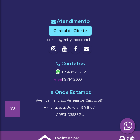
Central do Cliente
contato@entryimob.com.br
11 94387-1232
11971412660
Avenida Francisco Pereira de Castro
,
591
,
Anhangabaú
,
Jundiaí
,
SP
,
Brasil
CRECI: 036857-J